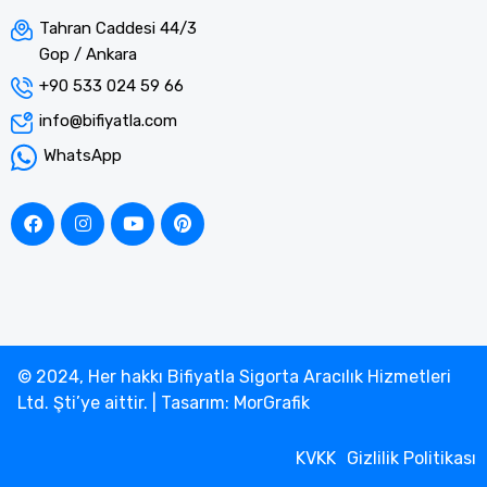
Tahran Caddesi 44/3
Gop / Ankara
+90 533 024 59 66
info@bifiyatla.com
WhatsApp
© 2024, Her hakkı Bifiyatla Sigorta Aracılık Hizmetleri
Ltd. Şti’ye aittir. | Tasarım: MorGrafik
KVKK
Gizlilik Politikası