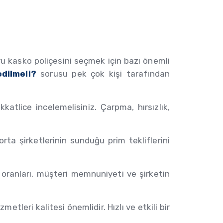
ru kasko poliçesini seçmek için bazı önemli
dilmeli?
sorusu pek çok kişi tarafından
atlice incelemelisiniz. Çarpma, hırsızlık,
orta şirketlerinin sunduğu prim tekliflerini
t oranları, müşteri memnuniyeti ve şirketin
tleri kalitesi önemlidir. Hızlı ve etkili bir