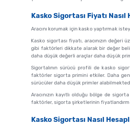
Kasko Sigortası Fiyatı Nasıl
Aracını korumak için kasko yaptırmak istey
Kasko sigortası fiyatı, aracınızın değeri 
gibi faktörleri dikkate alarak bir değer be
daha düşük değerli araçlar daha düşük prim
Sigortalının sürücü profili de kasko sigort
faktörler sigorta primini etkiler. Daha g
sürücüler daha düşük primler alabilmektedi
Aracınızın kayıtlı olduğu bölge de sigorta 
faktörler, sigorta şirketlerinin fiyatlandırm
Kasko Sigortası Nasıl Hesap