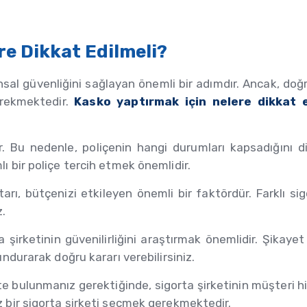
re Dikkat Edilmeli?
sal güvenliğini sağlayan önemli bir adımdır. Ancak, doğ
erekmektedir.
Kasko yaptırmak için nelere dikkat e
. Bu nedenle, poliçenin hangi durumları kapsadığını dikk
ı bir poliçe tercih etmek önemlidir.
rı, bütçenizi etkileyen önemli bir faktördür. Farklı sig
z.
şirketinin güvenilirliğini araştırmak önemlidir. Şikaye
undurarak doğru kararı verebilirsiniz.
te bulunmanız gerektiğinde, sigorta şirketinin müşteri hizme
z bir sigorta şirketi seçmek gerekmektedir.