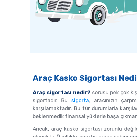
Araç Kasko Sigortası Nedi
Araç sigortası nedir?
sorusu pek çok kişi
sigortadır. Bu
sigorta
, aracınızın çarp
karşılamaktadır. Bu tür durumlarla karşıl
beklenmedik finansal yüklerle başa çıkman
Ancak, araç kasko sigortası zorunlu değil
olacaktır. Özellikle, yeni bir araca sahipsen