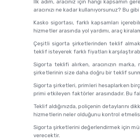
İlk adım, aracınız için hangi kapsamın gere
aracınızı ne kadar kullanıyorsunuz? Bu gibi 
Kasko sigortası, farklı kapsamları içerebi
hizmetler arasında yol yardımı, araç kirala
Çeşitli sigorta şirketlerinden teklif alm
teklif isteyerek farklı fiyatları karşılaştırabi
Sigorta teklifi alırken, aracınızın marka,
şirketlerinin size daha doğru bir teklif sun
Sigorta şirketleri, primleri hesaplarken bir
primi etkileyen faktörler arasındadır. Bu fa
Teklif aldığınızda, poliçenin detaylarını d
hizmetlerin neler olduğunu kontrol etmelisi
Sigorta şirketlerini değerlendirmek için müş
verecektir.