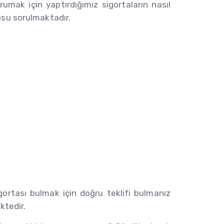
rumak için yaptırdığımız sigortaların nasıl
su sorulmaktadır.
igortası bulmak için doğru teklifi bulmanız
ktedir.