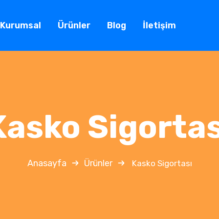
Kurumsal
Ürünler
Blog
İletişim
Kasko Sigortas
Anasayfa
Ürünler
Kasko Sigortası