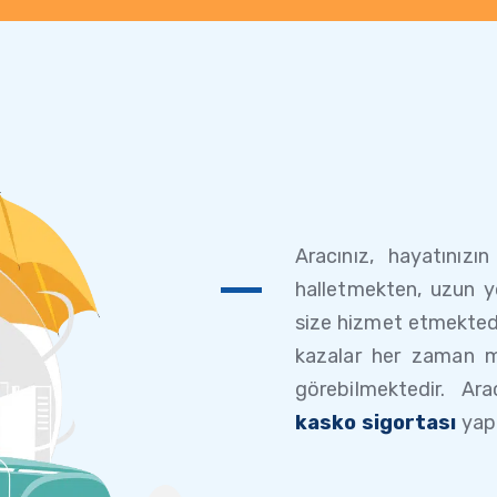
Aracınız, hayatınızın
halletmekten, uzun y
size hizmet etmektedir
kazalar her zaman m
görebilmektedir. Ara
kasko sigortası
yapt