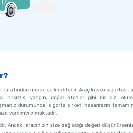
r?
 tarafından merak edilmektedir. Araç kasko sigortası, arac
ma, hırsızlık, yangın, doğal afetler gibi bir dizi o
aşmanız durumunda, sigorta şirketi hasarınızın tamamın
ıza yardımcı olmaktadır.
dir. Ancak, aracınızın size sağladığı değeri düşünürsen
iz veya aracınızı sık sık kullanıyorsanız, kasko sigortası 