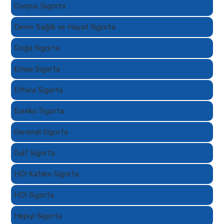
Corpus Sigorta
Demir Sağlık ve Hayat Sigorta
Doğa Sigorta
Emaa Sigorta
Ethica Sigorta
Eureko Sigorta
Generali Sigorta
Gulf Sigorta
HDI Katılım Sigorta
HDI Sigorta
Hepiyi Sigorta