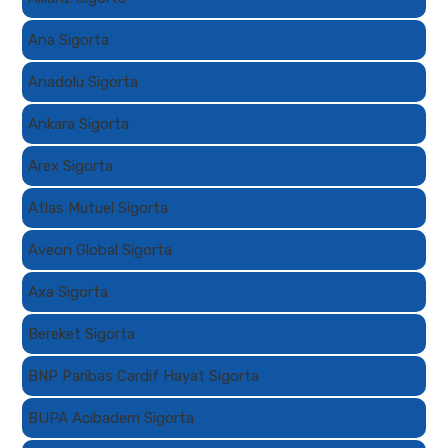
Ana Sigorta
Anadolu Sigorta
Ankara Sigorta
Arex Sigorta
Atlas Mutuel Sigorta
Aveon Global Sigorta
Axa Sigorta
Bereket Sigorta
BNP Paribas Cardif Hayat Sigorta
BUPA Acıbadem Sigorta