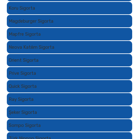
Koru Sigorta
Magdeburger Sigorta
Mapfre Sigorta
Neova Katılım Sigorta
Orient Sigorta
Prive Sigorta
Quick Sigorta
Ray Sigorta
Şeker Sigorta
Sompo Sigorta
Türk Nippon Sigorta