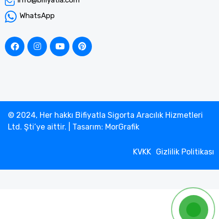
info@bifiyatla.com
WhatsApp
© 2024, Her hakkı Bifiyatla Sigorta Aracılık Hizmetleri
Ltd. Şti’ye aittir. | Tasarım: MorGrafik
KVKK
Gizlilik Politikası