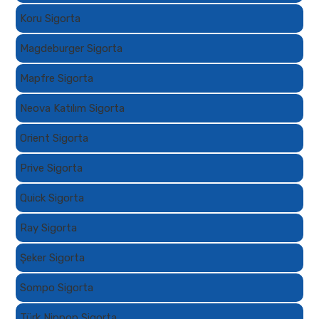
Koru Sigorta
Magdeburger Sigorta
Mapfre Sigorta
Neova Katılım Sigorta
Orient Sigorta
Prive Sigorta
Quick Sigorta
Ray Sigorta
Şeker Sigorta
Sompo Sigorta
Türk Nippon Sigorta