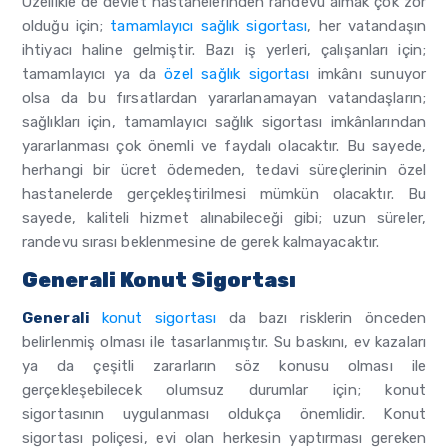
Özellikle de devlet hastanelerinden randevu almak çok zor
olduğu için;
tamamlayıcı sağlık sigortası
, her vatandaşın
ihtiyacı haline gelmiştir. Bazı iş yerleri, çalışanları için;
tamamlayıcı ya da
özel sağlık sigortası
imkânı sunuyor
olsa da bu fırsatlardan yararlanamayan vatandaşların;
sağlıkları için, tamamlayıcı sağlık sigortası imkânlarından
yararlanması çok önemli ve faydalı olacaktır. Bu sayede,
herhangi bir ücret ödemeden, tedavi süreçlerinin özel
hastanelerde gerçekleştirilmesi mümkün olacaktır. Bu
sayede, kaliteli hizmet alınabileceği gibi; uzun süreler,
randevu sırası beklenmesine de gerek kalmayacaktır.
Generali Konut Sigortası
Generali
konut sigortası
da bazı risklerin önceden
belirlenmiş olması ile tasarlanmıştır. Su baskını, ev kazaları
ya da çeşitli zararların söz konusu olması ile
gerçekleşebilecek olumsuz durumlar için; konut
sigortasının uygulanması oldukça önemlidir. Konut
sigortası poliçesi, evi olan herkesin yaptırması gereken