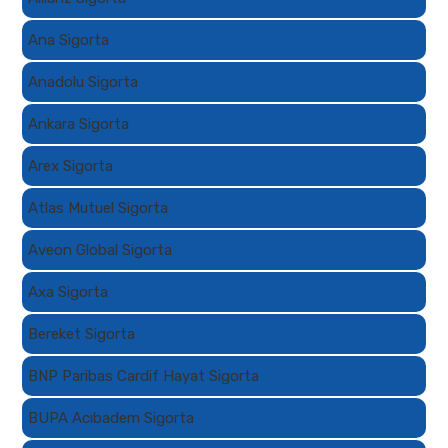
Ana Sigorta
Anadolu Sigorta
Ankara Sigorta
Arex Sigorta
Atlas Mutuel Sigorta
Aveon Global Sigorta
Axa Sigorta
Bereket Sigorta
BNP Paribas Cardif Hayat Sigorta
BUPA Acıbadem Sigorta