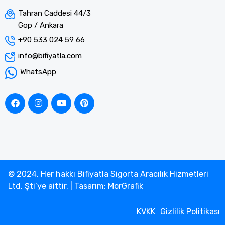
Tahran Caddesi 44/3
Gop / Ankara
+90 533 024 59 66
info@bifiyatla.com
WhatsApp
© 2024, Her hakkı Bifiyatla Sigorta Aracılık Hizmetleri
Ltd. Şti’ye aittir. | Tasarım: MorGrafik
KVKK
Gizlilik Politikası