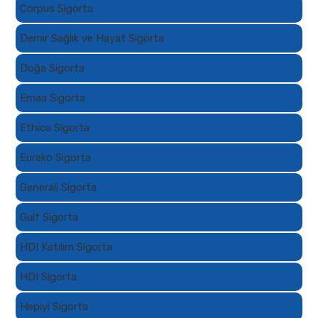
Corpus Sigorta
Demir Sağlık ve Hayat Sigorta
Doğa Sigorta
Emaa Sigorta
Ethica Sigorta
Eureko Sigorta
Generali Sigorta
Gulf Sigorta
HDI Katılım Sigorta
HDI Sigorta
Hepiyi Sigorta