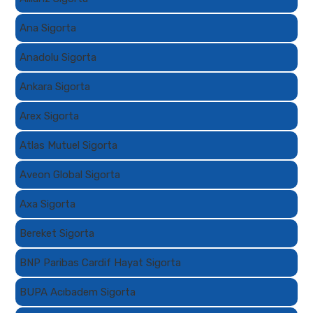
Ana Sigorta
Anadolu Sigorta
Ankara Sigorta
Arex Sigorta
Atlas Mutuel Sigorta
Aveon Global Sigorta
Axa Sigorta
Bereket Sigorta
BNP Paribas Cardif Hayat Sigorta
BUPA Acıbadem Sigorta