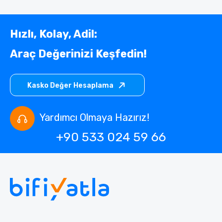
Hızlı, Kolay, Adil:
Araç Değerinizi Keşfedin!
Kasko Değer Hesaplama
Yardımcı Olmaya Hazırız!
+90 533 024 59 66