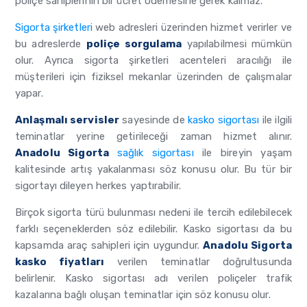
poliçe sahiplerinin bir ücret ödemesine gerek kalmaz.
Sigorta şirketleri
web adresleri üzerinden hizmet verirler ve
bu adreslerde
poliçe sorgulama
yapılabilmesi mümkün
olur. Ayrıca sigorta şirketleri acenteleri aracılığı ile
müşterileri için fiziksel mekanlar üzerinden de çalışmalar
yapar.
Anlaşmalı servisler
sayesinde de
kasko sigortası
ile ilgili
teminatlar yerine getirileceği zaman hizmet alınır.
Anadolu Sigorta
sağlık sigortası
ile bireyin yaşam
kalitesinde artış yakalanması söz konusu olur. Bu tür bir
sigortayı dileyen herkes yaptırabilir.
Birçok sigorta türü bulunması nedeni ile tercih edilebilecek
farklı seçeneklerden söz edilebilir. Kasko sigortası da bu
kapsamda araç sahipleri için uygundur.
Anadolu Sigorta
kasko fiyatları
verilen teminatlar doğrultusunda
belirlenir. Kasko sigortası adı verilen poliçeler trafik
kazalarına bağlı oluşan teminatlar için söz konusu olur.