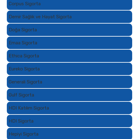
Corpus Sigorta
Demir Sağlık ve Hayat Sigorta
Doğa Sigorta
Emaa Sigorta
Ethica Sigorta
Eureko Sigorta
Generali Sigorta
Gulf Sigorta
HDI Katılım Sigorta
HDI Sigorta
Hepiyi Sigorta