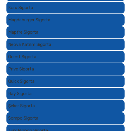
Koru Sigorta
Magdeburger Sigorta
Mapfre Sigorta
Neova Katılım Sigorta
Orient Sigorta
Prive Sigorta
Quick Sigorta
Ray Sigorta
Şeker Sigorta
Sompo Sigorta
Türk Nippon Sigorta