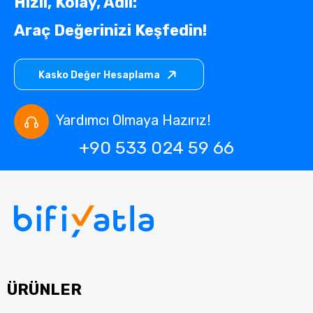
Hızlı, Kolay, Adil:
Araç Değerinizi Keşfedin!
Kasko Değer Hesaplama
Yardımcı Olmaya Hazırız!
+90 533 024 59 66
ÜRÜNLER